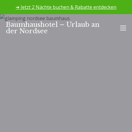
➜ Jetzt 2 Nächte buchen & Rabatte entdecken
Zum
Baumhaushotel – Urlaub an
Inhalt
der Nordsee
springen