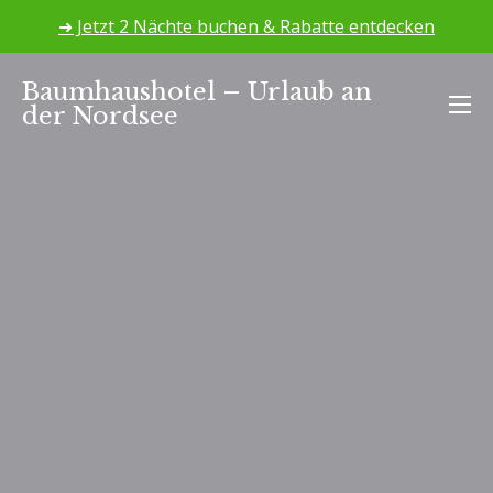
➜ Jetzt 2 Nächte buchen & Rabatte entdecken
Zum
Baumhaushotel – Urlaub an
Inhalt
der Nordsee
springen