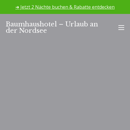
➜ Jetzt 2 Nächte buchen & Rabatte entdecken
Zum
Baumhaushotel – Urlaub an
Inhalt
der Nordsee
springen